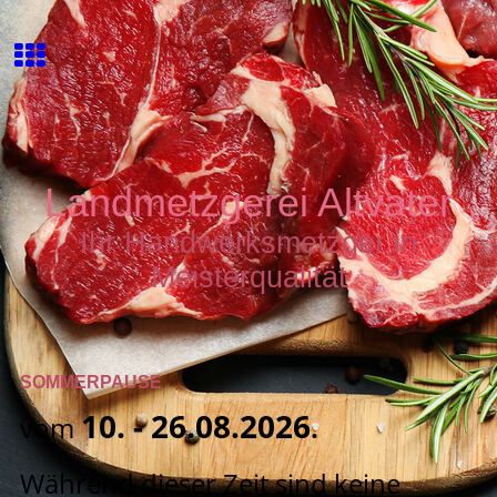
Landmetzgerei Altvater
Ihr Handwerksmetzger in
Meisterqualität
SOMMERPAUSE
10. - 26.08.2026
vom
.
Während dieser Zeit sind keine