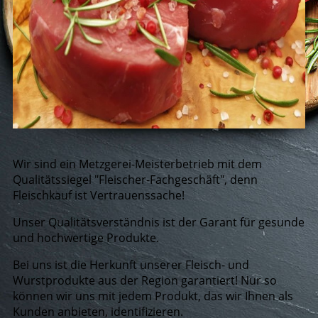
Wir sind ein Metzgerei-Meisterbetrieb mit dem
Qualitätssiegel "Fleischer-Fachgeschäft", denn
Fleischkauf ist Vertrauenssache!
Unser Qualitätsverständnis ist der Garant für gesunde
und hochwertige Produkte.
Bei uns ist die Herkunft unserer Fleisch- und
Wurstprodukte aus der Region garantiert! Nur so
können wir uns mit jedem Produkt, das wir Ihnen als
Kunden anbieten, identifizieren.