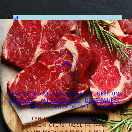
STARTSEITE
AKTUELLE ANGEBOTE
ÜBER UNS
PRODUKTE
WILDPRODUKTE
DOSENWURST
ÖFFNUNGSZEITEN
KONTAKT
ANFAHRT
LANDMETZGEREI ALTVATER,
FRICKENHOFERSTRASSE 14, 74405 G
AILDORF/SCHÖNBERG | E-MAIL: