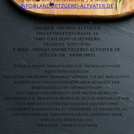
INFO@LANDMETZGEREI-ALTVATER.DE
IMPRESSUM:
LANDMETZGEREI ALTVATER
INHABER: THOMAS ALTVATER
FRICKENHOFERSTRASSE 14
74405 GAILDORF/SCHÖNBERG
TELEFON: 07971/8764
E-MAIL: INFO@LANDMETZGEREI-ALTVATER.DE
STEUER-NR.: 84068/18035
FÜR DEN INHALT VERANTWORTLIC
H: THOMAS ALTVATER
HAFTUNGSAUSSCHLUSS
DER AUTOR ÜBERNIMMT KEINERLEI GEWÄHR FÜR DIE AKTUALITÄT,
KORREKTHEIT, VOLLSTÄNDIGKEIT ODER QUALITÄT DER
BEREITGESTELLTEN INFORMATIONEN.
ALLE PREISE UND ANGEBOTE SIND FREIBLEIBEND UND
UNVERBINDLICH. DER AUTOR BEHÄLT ES SICH AUSDRÜCKLICH VOR,
TEILE DER SEITEN ODER DAS GESAMTE ANGEBOT OHNE
GESONDERTE ANKÜNDIGUNG ZU VERÄNDERN, ZU ERGÄNZEN, ZU
LÖSCHEN ODER DIE VERÖFFENTLICHUNG ZEITWEISE ODER
ENDGÜLTIG EINZUSTELLEN.
DER AUTOR - THOMAS ALTVATER